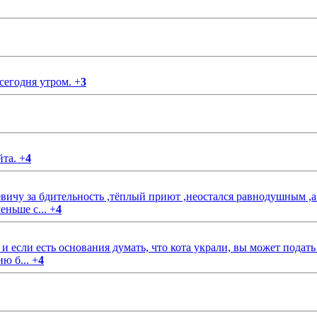
 сегодня утром.
+
3
йта.
+
4
чу за бдительность ,тёплый приют ,неостался равнодушным ,а
еньше с...
+
4
если есть основания думать, что кота украли, вы может подать
ию б...
+
4