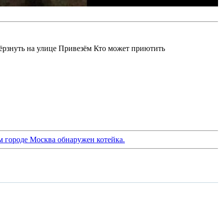
мёрзнуть на улице Привезём Кто может приютить
м городе Москва обнаружен котейка.