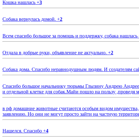
Кошка нашлась
+
3
Собака вернулась домой.
+
2
Всем спасибо большое за помощь и поддержку, собака нашлась
Отдала в добрые руки, объявление не актуально.
+
2
Собака дома. Спасибо неравнодушным людям. И создателям са
Спасибо большое начальнику тюрьмы Глызину Андрею Андрееви
и отдельной клетке для собак.Майи пошло на пользу ,проведя м
в рф домашние животные считаются особым видом имущества, и 
заявлению. Но они не могут просто зайти на частную территор
Нашелся. Спасибо
+
4