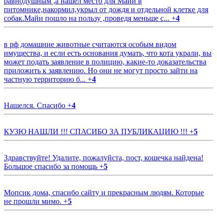
равнодушным ,а нашёл место для Майи в
питомнике,накормил,укрыл от дождя и отдельной клетке для
собак.Майи пошло на пользу ,проведя меньше с...
+
4
в рф домашние животные считаются особым видом
имущества, и если есть основания думать, что кота украли, вы
может подать заявление в полицию, какие-то доказательства
приложить к заявлению. Но они не могут просто зайти на
частную территорию б...
+
4
Нашелся. Спасибо
+
4
КУЗЮ НАШЛИ !!! СПАСИБО ЗА ПУБЛИКАЦИЮ !!!
+
5
Здравствуйте! Удалите, пожалуйста, пост, кошечка найдена!
Большое спасибо за помощь
+
5
Мопсик дома, спасибо сайту и прекрасным людям. Которые
не прошли мимо.
+
5