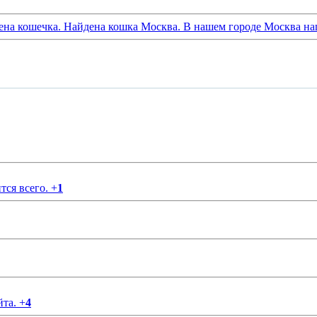
ена кошечка. Найдена кошка Москва. В нашем городе Москва на
тся всего.
+
1
йта.
+
4