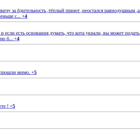
чу за бдительность ,тёплый приют ,неостался равнодушным ,а
еньше с...
+
4
если есть основания думать, что кота украли, вы может подать
ию б...
+
4
 прошли мимо.
+
5
ете !
+
5