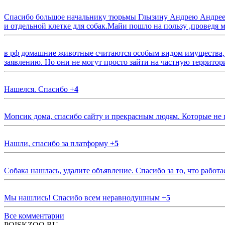
Спасибо большое начальнику тюрьмы Глызину Андрею Андрееви
и отдельной клетке для собак.Майи пошло на пользу ,проведя м
в рф домашние животные считаются особым видом имущества, и 
заявлению. Но они не могут просто зайти на частную территор
Нашелся. Спасибо
+
4
Мопсик дома, спасибо сайту и прекрасным людям. Которые не
Нашли, спасибо за платформу
+
5
Собака нашлась, удалите объявление. Спасибо за то, что работа
Мы нашлись! Спасибо всем неравнодушным
+
5
Все комментарии
POISKZOO.RU