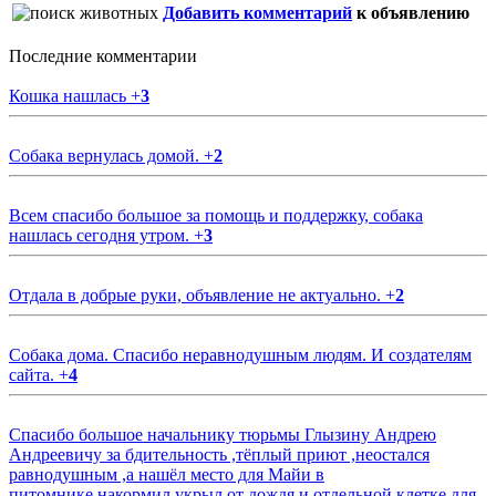
Добавить комментарий
к объявлению
Последние комментарии
Кошка нашлась
+
3
Собака вернулась домой.
+
2
Всем спасибо большое за помощь и поддержку, собака
нашлась сегодня утром.
+
3
Отдала в добрые руки, объявление не актуально.
+
2
Собака дома. Спасибо неравнодушным людям. И создателям
сайта.
+
4
Спасибо большое начальнику тюрьмы Глызину Андрею
Андреевичу за бдительность ,тёплый приют ,неостался
равнодушным ,а нашёл место для Майи в
питомнике,накормил,укрыл от дождя и отдельной клетке для