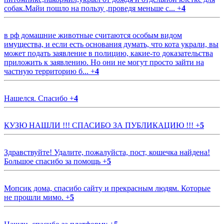
собак.Майи пошло на пользу ,проведя меньше с...
+
4
в рф домашние животные считаются особым видом
имущества, и если есть основания думать, что кота украли, вы
может подать заявление в полицию, какие-то доказательства
приложить к заявлению. Но они не могут просто зайти на
частную территорию б...
+
4
Нашелся. Спасибо
+
4
КУЗЮ НАШЛИ !!! СПАСИБО ЗА ПУБЛИКАЦИЮ !!!
+
5
Здравствуйте! Удалите, пожалуйста, пост, кошечка найдена!
Большое спасибо за помощь
+
5
Мопсик дома, спасибо сайту и прекрасным людям. Которые
не прошли мимо.
+
5