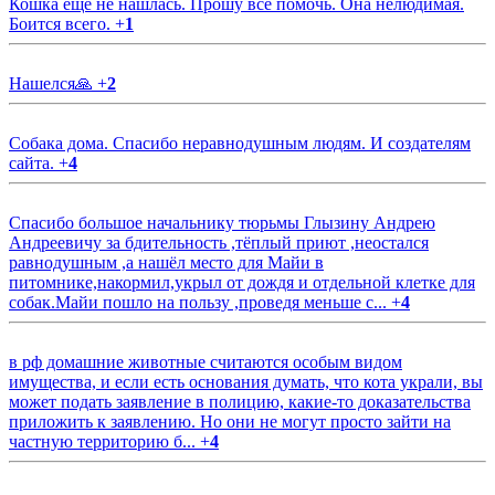
Кошка еще не нашлась. Прошу все помочь. Она нелюдимая.
Боится всего.
+
1
Нашелся🙏
+
2
Собака дома. Спасибо неравнодушным людям. И создателям
сайта.
+
4
Спасибо большое начальнику тюрьмы Глызину Андрею
Андреевичу за бдительность ,тёплый приют ,неостался
равнодушным ,а нашёл место для Майи в
питомнике,накормил,укрыл от дождя и отдельной клетке для
собак.Майи пошло на пользу ,проведя меньше с...
+
4
в рф домашние животные считаются особым видом
имущества, и если есть основания думать, что кота украли, вы
может подать заявление в полицию, какие-то доказательства
приложить к заявлению. Но они не могут просто зайти на
частную территорию б...
+
4