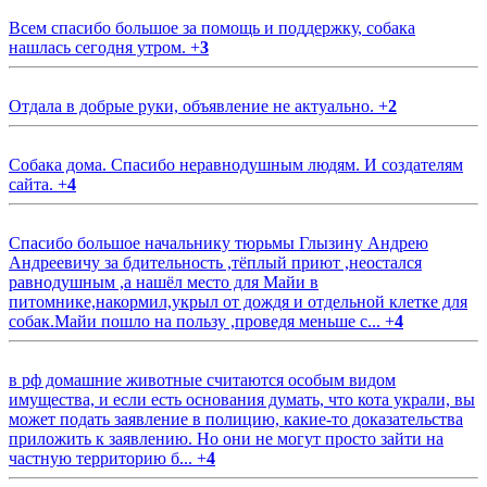
Всем спасибо большое за помощь и поддержку, собака
нашлась сегодня утром.
+
3
Отдала в добрые руки, объявление не актуально.
+
2
Собака дома. Спасибо неравнодушным людям. И создателям
сайта.
+
4
Спасибо большое начальнику тюрьмы Глызину Андрею
Андреевичу за бдительность ,тёплый приют ,неостался
равнодушным ,а нашёл место для Майи в
питомнике,накормил,укрыл от дождя и отдельной клетке для
собак.Майи пошло на пользу ,проведя меньше с...
+
4
в рф домашние животные считаются особым видом
имущества, и если есть основания думать, что кота украли, вы
может подать заявление в полицию, какие-то доказательства
приложить к заявлению. Но они не могут просто зайти на
частную территорию б...
+
4