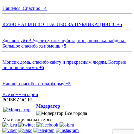
Нашелся. Спасибо
+
4
КУЗЮ НАШЛИ !!! СПАСИБО ЗА ПУБЛИКАЦИЮ !!!
+
5
Здравствуйте! Удалите, пожалуйста, пост, кошечка найдена!
Большое спасибо за помощь
+
5
Мопсик дома, спасибо сайту и прекрасным людям. Которые
не прошли мимо.
+
5
Нашли, спасибо за платформу
+
5
Все комментарии
POISKZOO.RU
Модератор
Все города
Мы в социальных сетях